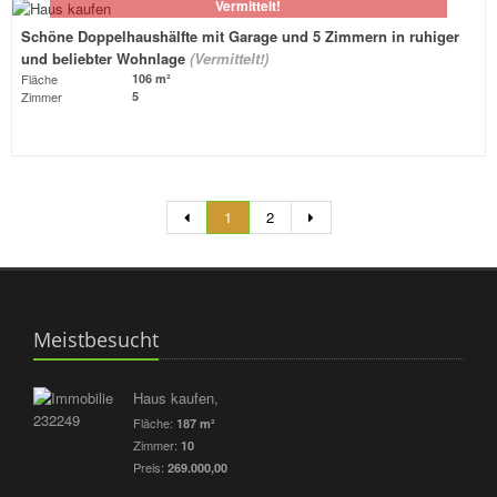
Vermittelt!
Schöne Doppelhaushälfte mit Garage und 5 Zimmern in ruhiger
und beliebter Wohnlage
(Vermittelt!)
Fläche
106 m²
Zimmer
5
1
2
Meistbesucht
Haus kaufen,
Fläche:
187 m²
Zimmer:
10
Preis:
269.000,00