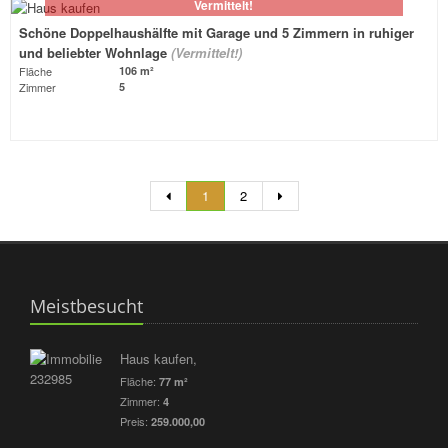
Vermittelt!
Schöne Doppelhaushälfte mit Garage und 5 Zimmern in ruhiger
und beliebter Wohnlage
(Vermittelt!)
Fläche
106 m²
Zimmer
5
1
2
Meistbesucht
Haus kaufen,
Fläche:
77 m²
Zimmer:
4
Preis:
259.000,00