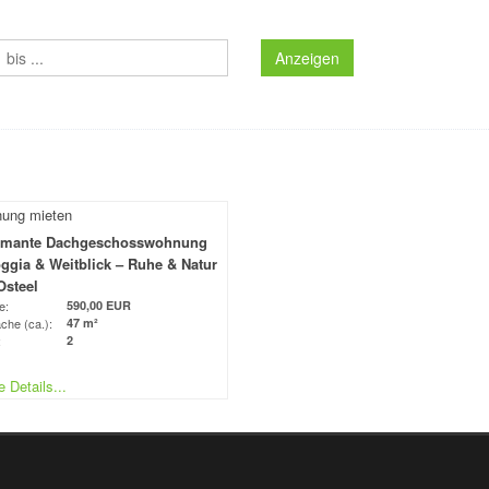
Anzeigen
rmante Dachgeschosswohnung
ggia & Weitblick – Ruhe & Natur
Osteel
e:
590,00 EUR
che (ca.):
47 m²
:
2
 Details...