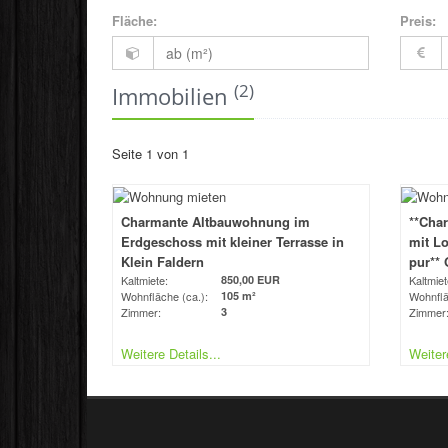
Fläche:
Preis:
(2)
Immobilien
Seite 1 von 1
Charmante Altbauwohnung im
**Cha
Erdgeschoss mit kleiner Terrasse in
mit Lo
Klein Faldern
pur** 
Kaltmiete:
850,00 EUR
Kaltmiet
Wohnfläche (ca.):
105 m²
Wohnflä
Zimmer:
3
Zimmer
Weitere Details...
Weitere